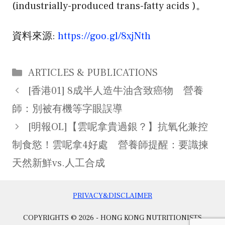
(industrially-produced trans-fatty acids )。
資料來源:
https://goo.gl/8xjNth
Categories
ARTICLES & PUBLICATIONS
Post
[香港01] 8成半人造牛油含致癌物 營養
navigation
師：別被有機等字眼誤導
[明報OL]【雲呢拿貴過銀？】抗氧化兼控
制食慾！雲呢拿4好處 營養師提醒：要識揀
天然新鮮vs.人工合成
PRIVACY&DISCLAIMER
COPYRIGHTS © 2026 - HONG KONG NUTRITIONISTS