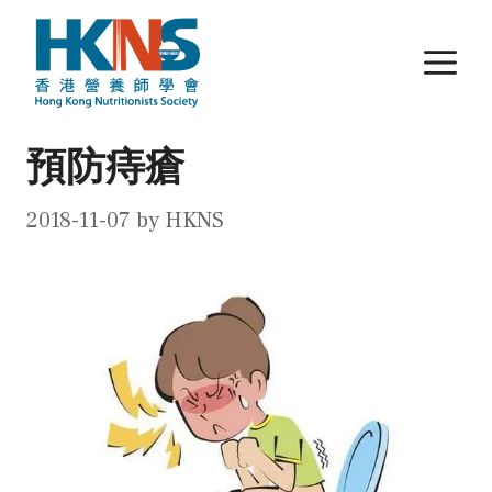
Skip
to
M
content
預防痔瘡
2018-11-07
by
HKNS