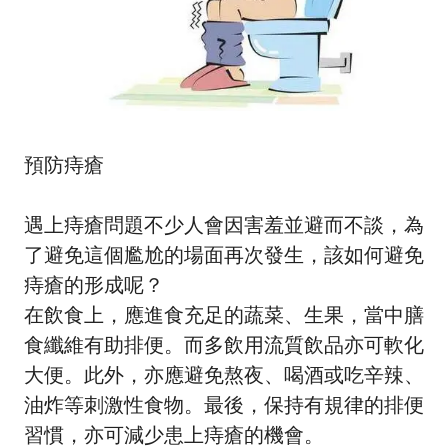
預防痔瘡
遇上痔瘡問題不少人會因害羞並避而不談，為
了避免這個尷尬的場面再次發生，該如何避免
痔瘡的形成呢？
在飲食上，應進食充足的蔬菜、生果，當中膳
食纖維有助排便。而多飲用流質飲品亦可軟化
大便。此外，亦應避免熬夜、喝酒或吃辛辣、
油炸等刺激性食物。最後，保持有規律的排便
習慣，亦可減少患上痔瘡的機會。