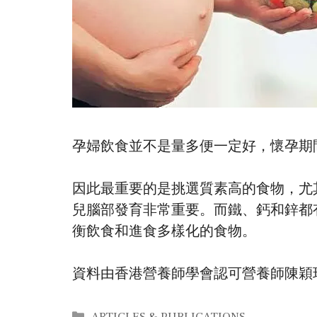
孕婦飲食並不是量多便一定好，懷孕期
因此最重要的是挑選質素高的食物，尤
兒腦部發育非常重要。而鐵、鈣和鋅都
衡飲食和進食多樣化的食物。
資料由香港營養師學會認可營養師陳穎琪(Kri
Categories
ARTICLES & PUBLICATIONS