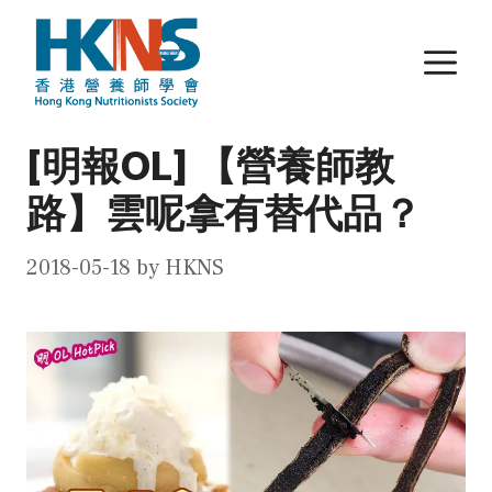
Skip
to
M
content
[明報OL] 【營養師教
路】雲呢拿有替代品？
2018-05-18
by
HKNS