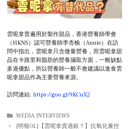
雲呢拿普遍用於製作甜品，香港營養師學會
（HKNS）認可營養師李杏榆（Annie）在訪
問中指出，雲呢拿只含微量營養，而雲呢拿甜
品在卡路里和脂肪的營養攝取方面，一般缺點
多過優點，所以營養師一般不會建議以進食雲
呢拿甜品作為主要營養來源。
訪問連結:
https://goo.gl/9KCuX2
Categories
MEDIA INTERVIEWS
Post
[明報OL]【雲呢拿貴過銀？】抗氧化兼控