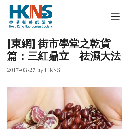
Skip
to
M
content
[東網] 街市學堂之乾貨
篇：三紅鼎立 祛濕大法
2017-03-27
by
HKNS