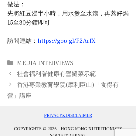
做法：
先將紅豆浸半小時，用水煲至水滾，再蓋好焗
15至30分鐘即可
訪問連結：
https://goo.gl/F2ArfX
Categories
MEDIA INTERVIEWS
Post
社會福利署健康有營餸菜示範
navigation
香港專業教育學院(摩利臣山)「食得有
營」講座
PRIVACY&DISCLAIMER
COPYRIGHTS © 2026 - HONG KONG NUTRITIONISTS
SOCIETY (HKNS).