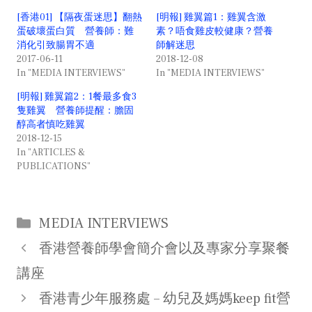
[香港01] 【隔夜蛋迷思】翻熱
[明報] 雞翼篇1：雞翼含激
蛋破壞蛋白質 營養師：難
素？唔食雞皮較健康？營養
消化引致腸胃不適
師解迷思
2017-06-11
2018-12-08
In "MEDIA INTERVIEWS"
In "MEDIA INTERVIEWS"
[明報] 雞翼篇2：1餐最多食3
隻雞翼 營養師提醒：膽固
醇高者慎吃雞翼
2018-12-15
In "ARTICLES &
PUBLICATIONS"
Categories
MEDIA INTERVIEWS
Post
香港營養師學會簡介會以及專家分享聚餐
navigation
講座
香港青少年服務處 – 幼兒及媽媽keep fit營