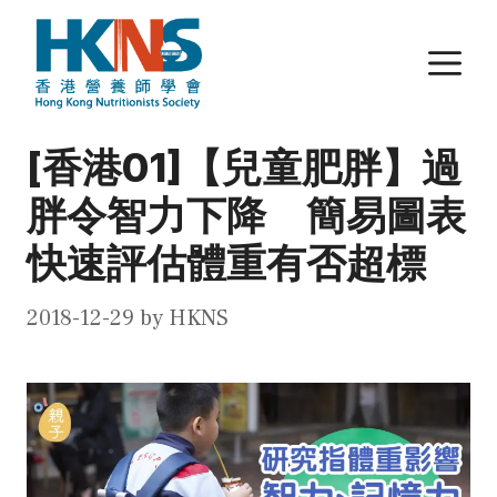
Skip
to
M
content
[香港01]【兒童肥胖】過
胖令智力下降 簡易圖表
快速評估體重有否超標
2018-12-29
by
HKNS