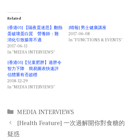
Related
[香港01] 【隔夜蛋迷思】翻熱
[晴報] 男士健康講座
蛋破壞蛋白質 營養師：難
2017-06-08
消化引致腸胃不適
In "FUNCTIONS & EVENTS"
2017-06-11
In "MEDIA INTERVIEWS"
[香港01]【兒童肥胖】過胖令
智力下降 簡易圖表快速評
估體重有否超標
2018-12-29
In "MEDIA INTERVIEWS"
Categories
MEDIA INTERVIEWS
Post
[Health Feature] 一次過解開你對食糖的
navigation
疑惑